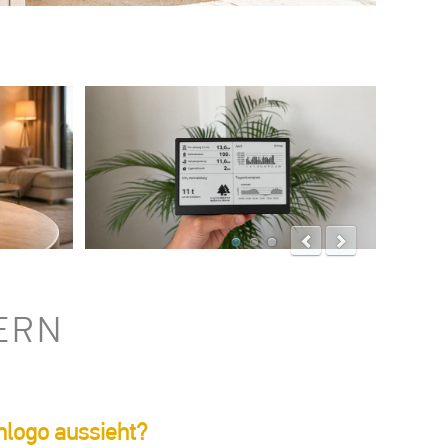
ERN
nlogo aussieht?