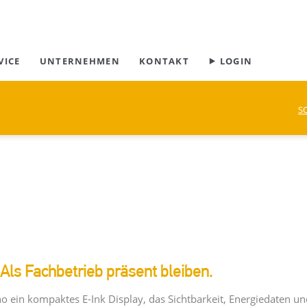
Navigation
VICE
UNTERNEHMEN
KONTAKT
⯈ LOGIN
überspringen
S
sschreibungstexte
Als Fachbetrieb präsent bleiben.
 ein kompaktes E-Ink Display, das Sichtbarkeit, Energiedaten u