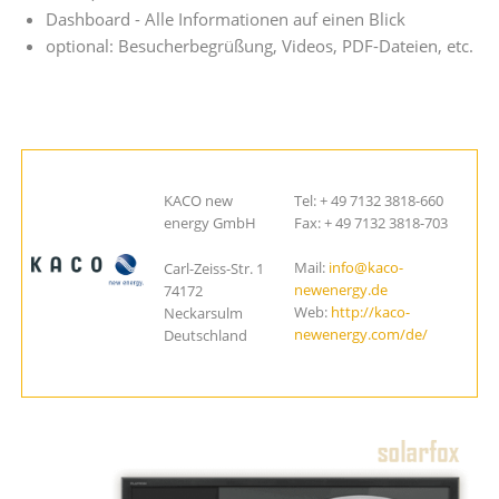
Dashboard - Alle Informationen auf einen Blick
optional: Besucherbegrüßung, Videos, PDF-Dateien, etc.
KACO new
Tel: + 49 7132 3818-660
energy GmbH
Fax: + 49 7132 3818-703
Mail:
info@kaco-
Carl-Zeiss-Str. 1
newenergy.de
74172
Web:
http://kaco-
Neckarsulm
newenergy.com/de/
Deutschland