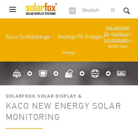
Deutsch
DE
SOLARFOX®
DE
»
Funktion
»
Anzeige PV Anlagen
Kaco Großanzeige
Schnittstellen
»
KACO new
energy
SOLARFOX® SOLAR DISPLAY &
KACO NEW ENERGY SOLAR
MONITORING