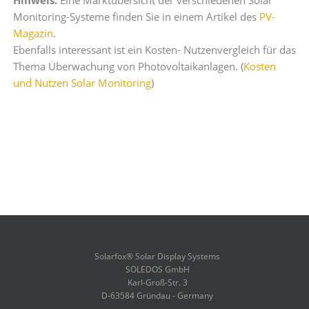
Monitoring-Systeme finden Sie in einem Artikel des
PV-
Magazin
.
Ebenfalls interessant ist ein Kosten- Nutzenvergleich für das
Thema Überwachung von Photovoltaikanlagen. (
Kosten
und Nutzen Solar Monitoring
)
Solarfox® Solar Display Systems
SOLEDOS GmbH
Karl-Groß-Str. 3
D-63584 Gründau - Germany