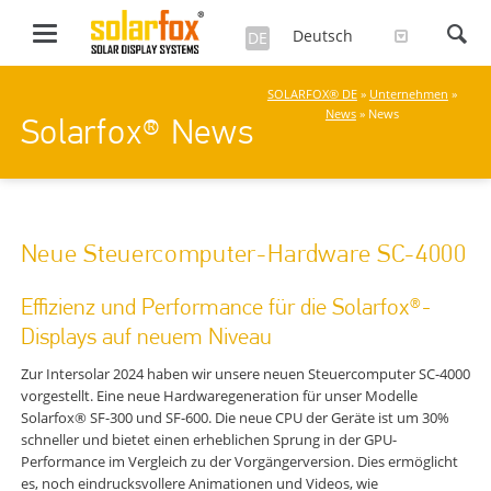
Deutsch
DE
SOLARFOX® DE
»
Unternehmen
»
News
» News
Solarfox® News
Neue Steuercomputer-Hardware SC-4000
Effizienz und Performance für die Solarfox®-
Displays auf neuem Niveau
Zur Intersolar 2024 haben wir unsere neuen Steuercomputer SC-4000
vorgestellt. Eine neue Hardwaregeneration für unser Modelle
Solarfox® SF-300 und SF-600. Die neue CPU der Geräte ist um 30%
schneller und bietet einen erheblichen Sprung in der GPU-
Performance im Vergleich zu der Vorgängerversion. Dies ermöglicht
es, noch eindrucksvollere Animationen und Videos, wie