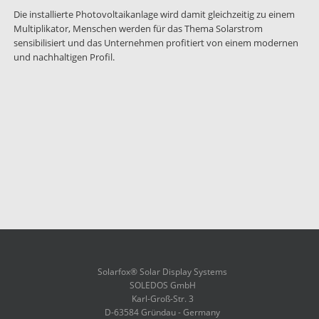
Die installierte Photovoltaikanlage wird damit gleichzeitig zu einem
Multiplikator, Menschen werden für das Thema Solarstrom
sensibilisiert und das Unternehmen profitiert von einem modernen
und nachhaltigen Profil.
Solarfox® Solar Display Systems
SOLEDOS GmbH
Karl-Groß-Str. 3
D-63584 Gründau - Germany