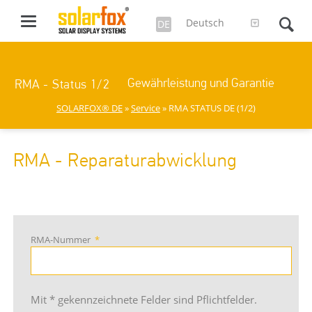
Deutsch
DE
Gewährleistung und Garantie
RMA - Status 1/2
SOLARFOX® DE
»
Service
» RMA STATUS DE (1/2)
RMA - Reparaturabwicklung
RMA-Nummer
*
Mit * gekennzeichnete Felder sind Pflichtfelder.