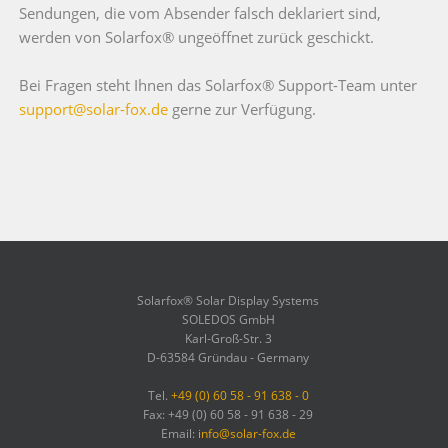
Sendungen, die vom Absender falsch deklariert sind,
werden von Solarfox® ungeöffnet zurück geschickt.
Bei Fragen steht Ihnen das Solarfox® Support-Team unter
support@solar-fox.de
gerne zur Verfügung.
Solarfox® Solar Display Systems
SOLEDOS GmbH
Karl-Groß-Str. 3
D-63584 Gründau - Germany
Tel.
+49 (0) 60 58 - 91 638 - 0
Fax: +49 (0) 60 58 - 91 638 - 29
Email:
info@solar-fox.de