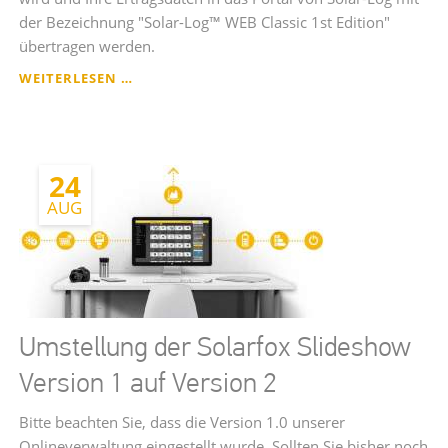
der Bezeichnung "Solar-Log™ WEB Classic 1st Edition"
übertragen werden.
HINWEISE
WEITERLESEN …
ZUR
ABSCHALTUNG
VON
SOLAR-
24
LOG
WEB
AUG
CLASSIC
1
(SOLAR-
LOG
HOME)
Umstellung der Solarfox Slideshow
Version 1 auf Version 2
Bitte beachten Sie, dass die Version 1.0 unserer
Onlineverwaltung eingestellt wurde. Sollten Sie bisher noch