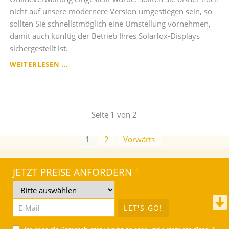
nicht auf unsere modernere Version umgestiegen sein, so
sollten Sie schnellstmöglich eine Umstellung vornehmen,
damit auch künftig der Betrieb Ihres Solarfox-Displays
sichergestellt ist.
UMSTELLUNG
WEITERLESEN …
DER
SOLARFOX
SLIDESHOW
VERSION
Seite 1 von 2
1
AUF
VERSION
1
2
Vorwärts
2
JETZT PREISE ANFORDERN
*
LET'S GO!