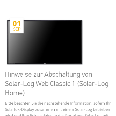
WIRD
ERNEUT
MIT
INDUSTRIEPREIS
01
AUSGEZEICHNET
SEP
Hinweise zur Abschaltung von
Solar-Log Web Classic 1 (Solar-Log
Home)
Bitte beachten Sie die nachstehende Information, sofern Ihr
Solarfox-Display zusammen mit einem Solar-Log betrieben
wird und Ihre Ertragsdaten in das Portal von Solar-Log mit