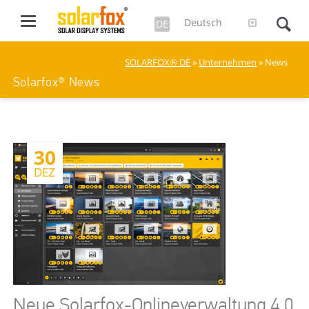
Deutsch
DE
SOLARFOX® DE
»
Unternehmen
» News
Solarfox® News
30
DEZ
Neue Solarfox-Onlineverwaltung 4.0