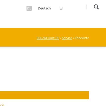
DE
Deutsch
SOLARFOX® DE
»
Service
» Checkliste
AQ)