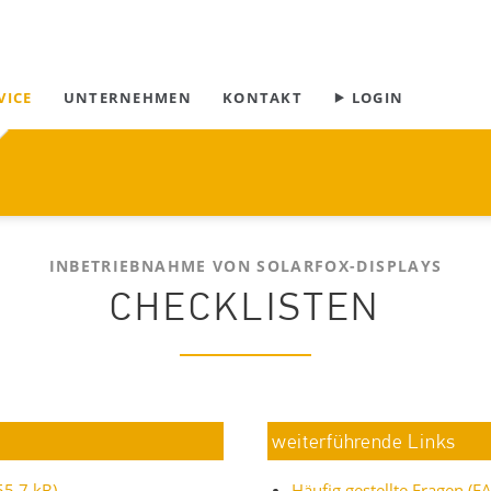
Navigation
VICE
UNTERNEHMEN
KONTAKT
⯈ LOGIN
überspringen
sschreibungstexte
INBETRIEBNAHME VON SOLARFOX-DISPLAYS
CHECKLISTEN
weiterführende Links
55,7 kB)
Häufig gestellte Fragen (F