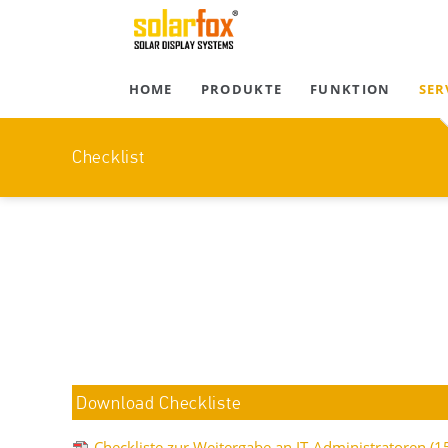
HOME
PRODUKTE
FUNKTION
SER
Checklist
Au
Download Checkliste
Checkliste zur Weitergabe an IT-Administratoren
(1